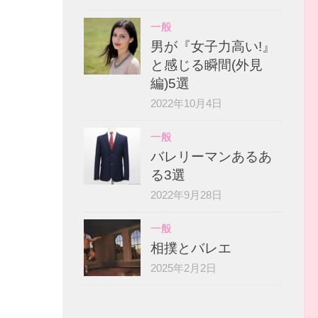
一般
男が『女子力高い!』
と感じる瞬間(外見
編)5選
2022年10月4日
一般
バレリーマンあるあ
る3選
2022年9月28日
一般
相撲とバレエ
2025年2月2日