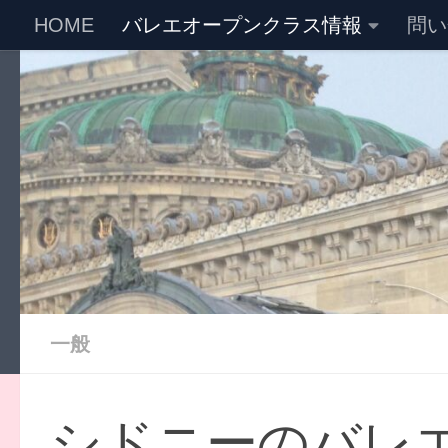
HOME
バレエオープンクラス情報
問い
コンテンツの下
一般
シドニーのバレ