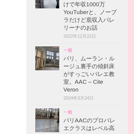
けで年収1000万
YouTuberと、ノーブ
ラだけど底収入バレ
リーナのお話
2022年12月22日
一般
パリ、ムーラン・ル
ージュ裏手の傾斜床
がすっごいバレエ教
室。AAC – Cite
Veron
2024年3月24日
一般
パリAACのプロバレ
エクラスはレベル高